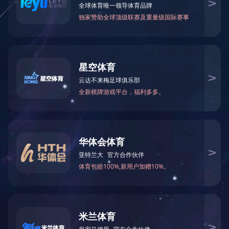
可能是链接有误，或者页面已被移除。您可以：
返回首页
返回上一页
开云手机·官方版网站登录入口
|
HTH华体会体育登录入
口
|
华体会hth·（体育）中国官方网站
|
米兰体育
|
华体
会体育
|
世界杯网投(中国)发展有限公司
|
安博·体育
|
世
界杯竞猜（中国）官方网站
|
华体会体育
|