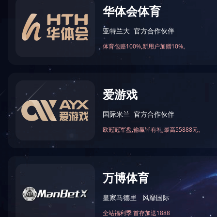
开云手机·官方版网站登录入口
|
HTH华体会体育登录入口
|