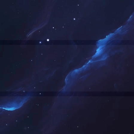
可能是链接有误，或者页面已被移除。您可以：
返回首页
返回上一页
华体会hth·（体育）中国官方网站
|
米兰体育
|
华体会体育
|
世界
官方网站
|
华体会体育
|