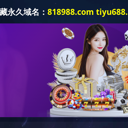
404
哎呀！您访问的页面不存在