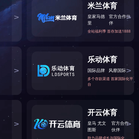
杯网投(中国)发展有限公司
|
安博·体育
|
世界杯竞猜（中国）