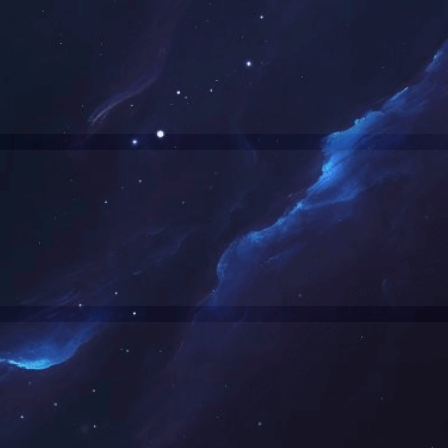
可能是链接有误，或者页面已被移除。您可以：
返回首页
返回上一页
华体会hth·（体育）中国官方网站
|
米兰体育
|
华体会体育
|
世界
官方网站
|
华体会体育
|