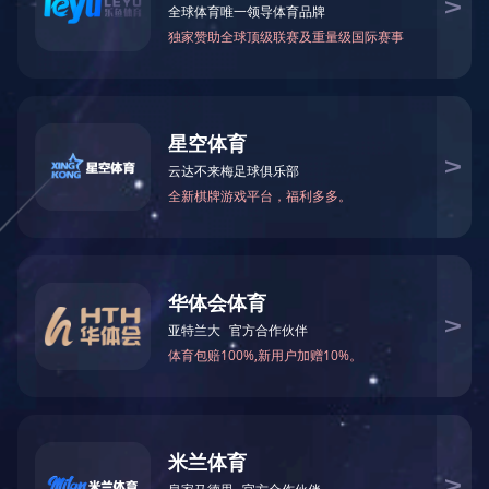
可能是链接有误，或者页面已被移除。您可以：
返回首页
返回上一页
开云手机·官方版网站登录入口
|
HTH华体会体育登录入
口
|
华体会hth·（体育）中国官方网站
|
米兰体育
|
华体
会体育
|
世界杯网投(中国)发展有限公司
|
安博·体育
|
世
界杯竞猜（中国）官方网站
|
华体会体育
|