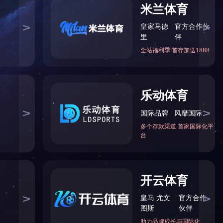
杯网投(中国)发展有限公司
|
安博·体育
|
世界杯竞猜（中国）