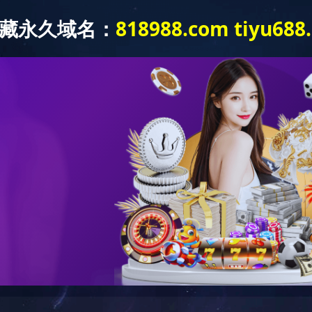
404
哎呀！您访问的页面不存在