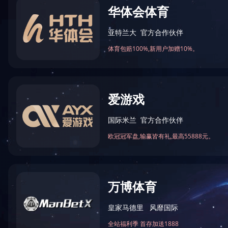
开云手机·官方版网站登录入口
|
HTH华体会体育登录入口
|