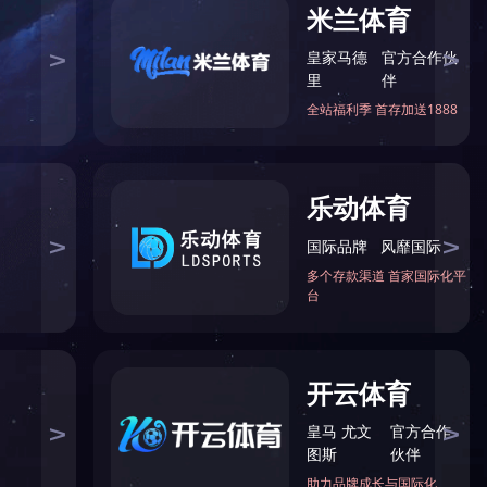
杯网投(中国)发展有限公司
|
安博·体育
|
世界杯竞猜（中国）